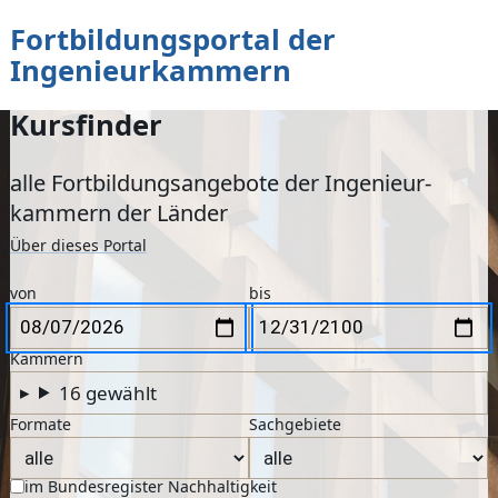
Fortbildungsportal der
zum Inhalt
Ingenieurkammern
Kursfinder
alle Fortbildungs­angebote der Ingenieur­
kammern der Länder
Über dieses Portal
Suchformular
Zeitraum
Erster Tag
Letzter Tag
von
bis
Kammern
16
gewählt
Formate
Sachgebiete
im Bundesregister Nachhaltigkeit