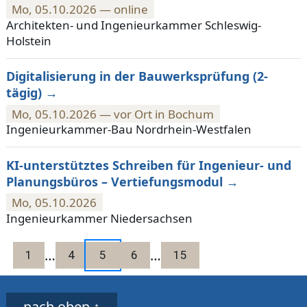
Mo, 05.10.2026 — online
Architekten- und Ingenieurkammer Schleswig-
Holstein
Digitalisierung in der Bauwerksprüfung (2-
tägig)
Mo, 05.10.2026 — vor Ort in Bochum
Ingenieurkammer-Bau Nordrhein-Westfalen
KI-unterstütztes Schreiben für Ingenieur- und
Planungsbüros – Vertiefungsmodul
Mo, 05.10.2026
Ingenieurkammer Niedersachsen
…
…
1
4
5
6
15
Infos zu dieser Website
nach oben