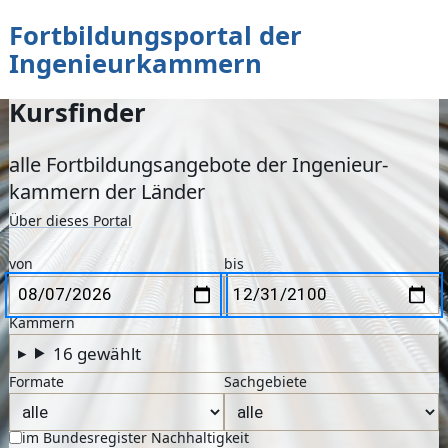
Fortbildungsportal der
zum Inhalt
Ingenieurkammern
Kursfinder
alle Fortbildungs­angebote der Ingenieur­
kammern der Länder
Über dieses Portal
Suchformular
Zeitraum
Erster Tag
Letzter Tag
von
bis
Kammern
16
gewählt
Formate
Sachgebiete
im Bundesregister Nachhaltigkeit